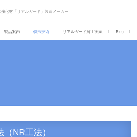
水強化材「リアルガード」製造メーカー
製品案内
特殊技術
リアルガード施工実績
Blog
法（NR工法）