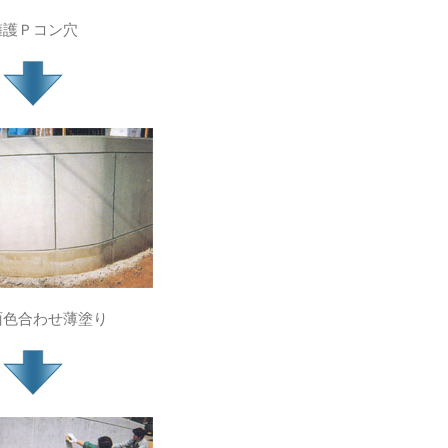
擁護Ｐコン穴
面色合わせ薄塗り