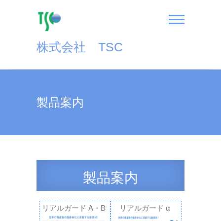
Skip
to
content
株式会社 TSC
製品案内
製品案内
リアルガード A・B
リアルガード α