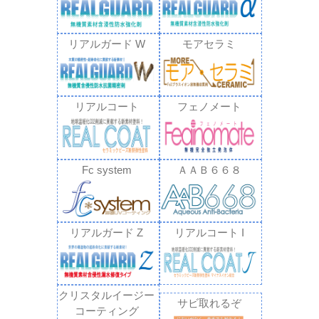
リアルガード W
モアセラミ
リアルコート
フェノメート
Fc system
ＡＡＢ６６８
リアルガード Z
リアルコート I
クリスタルイージー
サビ取れるぞ
コーティング