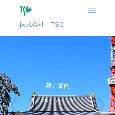
Skip
to
content
株式会社 TSC
製品案内
❬
❭
❭